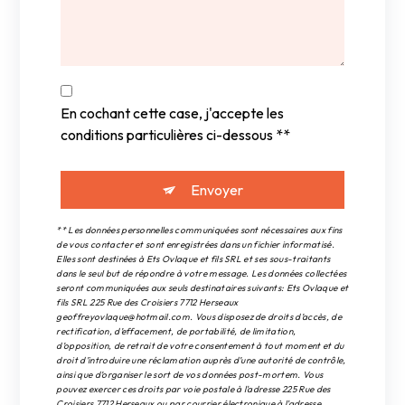
En cochant cette case, j'accepte les
conditions particulières ci-dessous **
Envoyer
** Les données personnelles communiquées sont nécessaires aux fins
de vous contacter et sont enregistrées dans un fichier informatisé.
Elles sont destinées à Ets Ovlaque et fils SRL et ses sous-traitants
dans le seul but de répondre à votre message. Les données collectées
seront communiquées aux seuls destinataires suivants: Ets Ovlaque et
fils SRL 225 Rue des Croisiers 7712 Herseaux
geoffreyovlaque@hotmail.com. Vous disposez de droits d’accès, de
rectification, d’effacement, de portabilité, de limitation,
d’opposition, de retrait de votre consentement à tout moment et du
droit d’introduire une réclamation auprès d’une autorité de contrôle,
ainsi que d’organiser le sort de vos données post-mortem. Vous
pouvez exercer ces droits par voie postale à l'adresse 225 Rue des
Croisiers 7712 Herseaux ou par courrier électronique à l'adresse