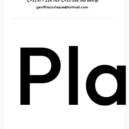
+32 477 224 763
+32 056 345 884
geoffreyovlaque@hotmail.com
Pl