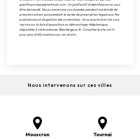
geoffreyovlaque@hotmail.com. Un justificatif d'identité pourra vous
être demandé. Nous conservons vos données pendant la période de
prise de contact puis pendant la durée de prescription légale aux fins
probatoires et de gestion des contentieux. Vous avez le droit de vous
inscrire sur la liste d'opposition au démarchage téléphonique,
disponible à cette adresse:
Bloctel.gouv.fr
. Consultez le site cnil.fr
pour plus d’informations sur vos droits.
Nous intervenons sur ces villes
Mouscron
Tournai