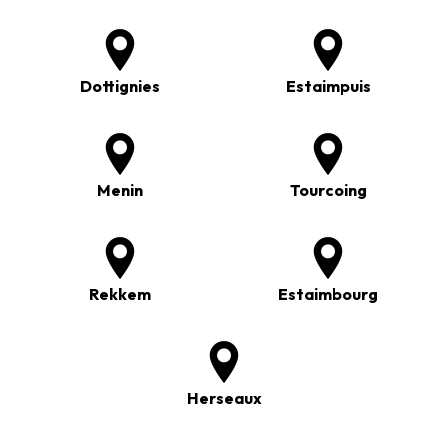
Dottignies
Estaimpuis
Menin
Tourcoing
Rekkem
Estaimbourg
Herseaux