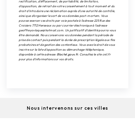
rectification, d’effacement, de portabilité, de limitation,
d’opposition, de retrait de votre consentement à tout moment et du
droit d’introduire une réclamation auprès d’une autorité de contrôle,
ainsi que d’organiser le sort de vos données post-mortem. Vous
pouvez exercer ces droits par voie postale à l'adresse 225 Rue des
Croisiers 7712 Herseaux ou par courrier électronique à l'adresse
geoffreyovlaque@hotmail.com. Un justificatif d'identité pourra vous
être demandé. Nous conservons vos données pendant la période de
prise de contact puis pendant la durée de prescription légale aux fins
probatoires et de gestion des contentieux. Vous avez le droit de vous
inscrire sur la liste d'opposition au démarchage téléphonique,
disponible à cette adresse:
Bloctel.gouv.fr
. Consultez le site cnil.fr
pour plus d’informations sur vos droits.
Nous intervenons sur ces villes