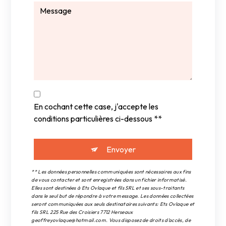
En cochant cette case, j'accepte les
conditions particulières ci-dessous **
Envoyer
** Les données personnelles communiquées sont nécessaires aux fins
de vous contacter et sont enregistrées dans un fichier informatisé.
Elles sont destinées à Ets Ovlaque et fils SRL et ses sous-traitants
dans le seul but de répondre à votre message. Les données collectées
seront communiquées aux seuls destinataires suivants: Ets Ovlaque et
fils SRL 225 Rue des Croisiers 7712 Herseaux
geoffreyovlaque@hotmail.com. Vous disposez de droits d’accès, de