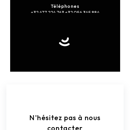
Téléphones
+32 477 224 763
+32 056 345 884
E-mail
geoffreyovlaque@hotmail.com
N'hésitez pas à nous
contacter