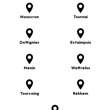
Mouscron
Tournai
Dottignies
Estaimpuis
Menin
Wattrelos
Tourcoing
Rekkem