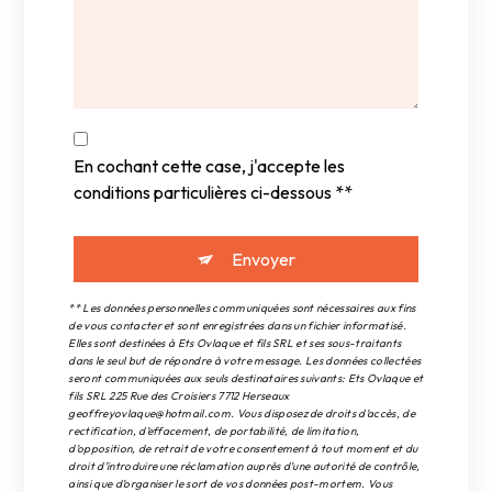
En cochant cette case, j'accepte les
conditions particulières ci-dessous **
Envoyer
** Les données personnelles communiquées sont nécessaires aux fins
de vous contacter et sont enregistrées dans un fichier informatisé.
Elles sont destinées à Ets Ovlaque et fils SRL et ses sous-traitants
dans le seul but de répondre à votre message. Les données collectées
seront communiquées aux seuls destinataires suivants: Ets Ovlaque et
fils SRL 225 Rue des Croisiers 7712 Herseaux
geoffreyovlaque@hotmail.com. Vous disposez de droits d’accès, de
rectification, d’effacement, de portabilité, de limitation,
d’opposition, de retrait de votre consentement à tout moment et du
droit d’introduire une réclamation auprès d’une autorité de contrôle,
ainsi que d’organiser le sort de vos données post-mortem. Vous