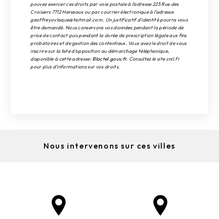
pouvez exercer ces droits par voie postale à l'adresse 225 Rue des
Croisiers 7712 Herseaux ou par courrier électronique à l'adresse
geoffreyovlaque@hotmail.com. Un justificatif d'identité pourra vous
être demandé. Nous conservons vos données pendant la période de
prise de contact puis pendant la durée de prescription légale aux fins
probatoires et de gestion des contentieux. Vous avez le droit de vous
inscrire sur la liste d'opposition au démarchage téléphonique,
disponible à cette adresse:
Bloctel.gouv.fr
. Consultez le site cnil.fr
pour plus d’informations sur vos droits.
Nous intervenons sur ces villes